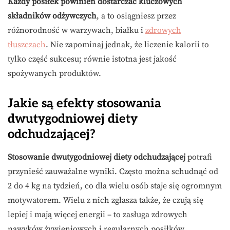
Każdy posiłek powinien dostarczać kluczowych
składników odżywczych
, a to osiągniesz przez
różnorodność w warzywach, białku i
zdrowych
tłuszczach
. Nie zapominaj jednak, że liczenie kalorii to
tylko część sukcesu; równie istotna jest jakość
spożywanych produktów.
Jakie są efekty stosowania
dwutygodniowej diety
odchudzającej?
Stosowanie dwutygodniowej diety odchudzającej
potrafi
przynieść zauważalne wyniki. Często można schudnąć od
2 do 4 kg na tydzień, co dla wielu osób staje się ogromnym
motywatorem. Wielu z nich zgłasza także, że czują się
lepiej i mają więcej energii – to zasługa zdrowych
nawyków żywieniowych i regularnych posiłków.