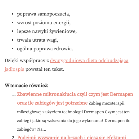
poprawa samopoczucia,
wzrost poziomu energii,
lepsze nawyki żywieniowe,
trwała utrata wagi,
ogólna poprawa zdrowia.
Dzięki współpracy z
dwutygodniowa dieta odchudzająca
jadłospis
powstał ten tekst.
W temacie również:
Zbawienne mikronakłucia czyli czym jest Dermapen
oraz ile zabiegów jest potrzebne
Zabieg mezoterapii
mikroigłowej z użyciem technologii Dermapen Czym jest ten
zabieg i jakie są wskazania do jego wykonania? Dermapen ile
zabiegów? Na...
Podejmij wyzwanie na brzuch i ciesz się efektami