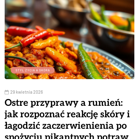
STYL ŻYCIA A SKÓRA
29 kwietnia 2026
Ostre przyprawy a rumień:
jak rozpoznać reakcję skóry i
łagodzić zaczerwienienia po
spożyciu pikantnych potraw