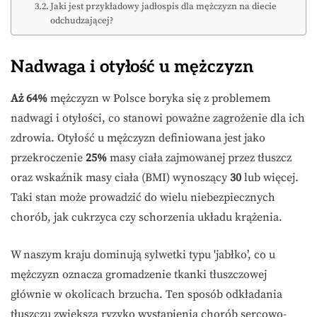
Jaki jest przykładowy jadłospis dla mężczyzn na diecie
odchudzającej?
Nadwaga i otyłość u mężczyzn
Aż 64%
mężczyzn w Polsce boryka się z problemem
nadwagi i otyłości, co stanowi poważne zagrożenie dla ich
zdrowia. Otyłość u mężczyzn definiowana jest jako
przekroczenie
25%
masy ciała zajmowanej przez tłuszcz
oraz wskaźnik masy ciała (BMI) wynoszący
30
lub więcej.
Taki stan może prowadzić do wielu niebezpiecznych
chorób, jak cukrzyca czy schorzenia układu krążenia.
W naszym kraju dominują sylwetki typu 'jabłko’, co u
mężczyzn oznacza gromadzenie tkanki tłuszczowej
głównie w okolicach brzucha. Ten sposób odkładania
tłuszczu zwiększa ryzyko wystąpienia chorób sercowo-