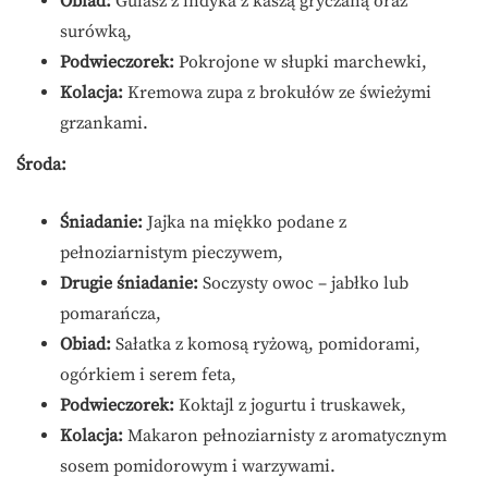
Obiad:
Gulasz z indyka z kaszą gryczaną oraz
surówką,
Podwieczorek:
Pokrojone w słupki marchewki,
Kolacja:
Kremowa zupa z brokułów ze świeżymi
grzankami.
Środa:
Śniadanie:
Jajka na miękko podane z
pełnoziarnistym pieczywem,
Drugie śniadanie:
Soczysty owoc – jabłko lub
pomarańcza,
Obiad:
Sałatka z komosą ryżową, pomidorami,
ogórkiem i serem feta,
Podwieczorek:
Koktajl z jogurtu i truskawek,
Kolacja:
Makaron pełnoziarnisty z aromatycznym
sosem pomidorowym i warzywami.