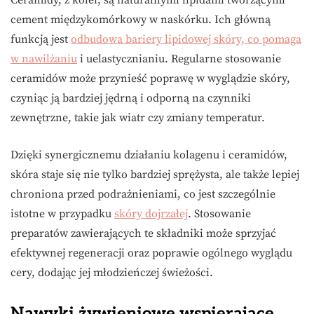
Ceramidy, z kolei, są naturalnymi lipidami tworzącymi
cement międzykomórkowy w naskórku. Ich główną
funkcją jest
odbudowa bariery lipidowej skóry, co pomaga
w nawilżaniu
i uelastycznianiu. Regularne stosowanie
ceramidów może przynieść poprawę w wyglądzie skóry,
czyniąc ją bardziej jędrną i odporną na czynniki
zewnętrzne, takie jak wiatr czy zmiany temperatur.
Dzięki synergicznemu działaniu kolagenu i ceramidów,
skóra staje się nie tylko bardziej sprężysta, ale także lepiej
chroniona przed podrażnieniami, co jest szczególnie
istotne w przypadku
skóry dojrzałej
. Stosowanie
preparatów zawierających te składniki może sprzyjać
efektywnej regeneracji oraz poprawie ogólnego wyglądu
cery, dodając jej młodzieńczej świeżości.
Nawyki żywieniowe wspierające