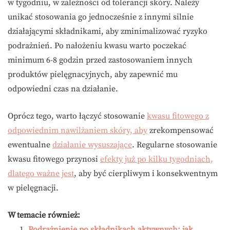
w tygodniu, w zależności od tolerancji skóry. Należy
unikać stosowania go jednocześnie z innymi silnie
działającymi składnikami, aby zminimalizować ryzyko
podrażnień. Po nałożeniu kwasu warto poczekać
minimum 6-8 godzin przed zastosowaniem innych
produktów pielęgnacyjnych, aby zapewnić mu
odpowiedni czas na działanie.
Oprócz tego, warto łączyć stosowanie
kwasu fitowego z
odpowiednim nawilżaniem skóry, aby
zrekompensować
ewentualne
działanie wysuszające
. Regularne stosowanie
kwasu fitowego przynosi
efekty już po kilku tygodniach,
dlatego ważne jest
, aby być cierpliwym i konsekwentnym
w pielęgnacji.
W temacie również:
Podrażnienie po składnikach aktywnych: jak