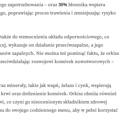
go zapotrzebowania – oraz
30%
błonnika wspiera
, poprawiając proces trawienia i zmniejszając ryzyko
ę także do wzmocnienia układu odpornościowego, co
ej, wykazuje on działanie przeciwzapalne, a jego
anów zapalnych. Nie można też pominąć faktu, że orkisz
 przeciwdziałając rozwojowi komórek nowotworowych –
az minerały, takie jak wapń, żelazo i cynk, wspierają
 krwi oraz dotlenienie komórek. Orkisz obniża również
wi, co czyni go nieocenionym składnikiem zdrowej
szu do swojego codziennego menu, aby w pełni korzystać