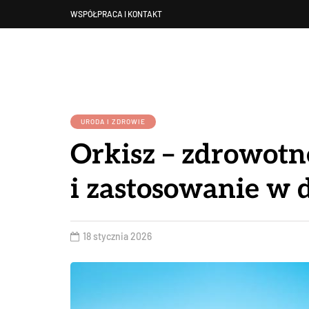
WSPÓŁPRACA I KONTAKT
URODA I ZDROWIE
Orkisz – zdrowotn
i zastosowanie w d
18 stycznia 2026