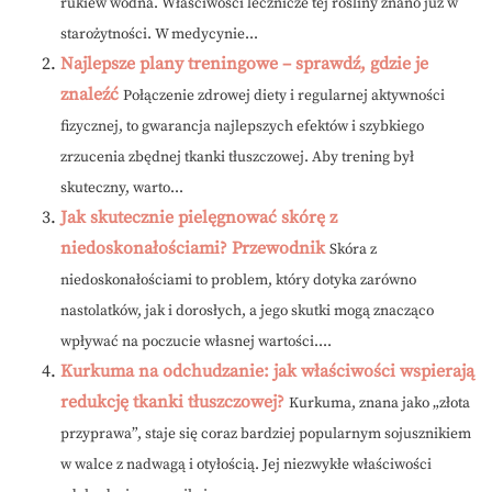
rukiew wodna. Właściwości lecznicze tej rośliny znano już w
starożytności. W medycynie...
Najlepsze plany treningowe – sprawdź, gdzie je
znaleźć
Połączenie zdrowej diety i regularnej aktywności
fizycznej, to gwarancja najlepszych efektów i szybkiego
zrzucenia zbędnej tkanki tłuszczowej. Aby trening był
skuteczny, warto...
Jak skutecznie pielęgnować skórę z
niedoskonałościami? Przewodnik
Skóra z
niedoskonałościami to problem, który dotyka zarówno
nastolatków, jak i dorosłych, a jego skutki mogą znacząco
wpływać na poczucie własnej wartości....
Kurkuma na odchudzanie: jak właściwości wspierają
redukcję tkanki tłuszczowej?
Kurkuma, znana jako „złota
przyprawa”, staje się coraz bardziej popularnym sojusznikiem
w walce z nadwagą i otyłością. Jej niezwykłe właściwości