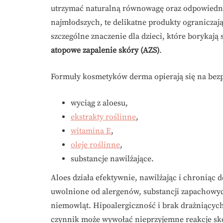
utrzymać naturalną równowagę oraz odpowiedni
najmłodszych, te delikatne produkty ograniczają
szczególne znaczenie dla dzieci, które borykają
atopowe zapalenie skóry (AZS)
.
Formuły kosmetyków derma opierają się na bezp
wyciąg z aloesu,
ekstrakty roślinne
,
witamina E
,
oleje roślinne
,
substancje nawilżające.
Aloes działa efektywnie, nawilżając i chroniąc d
uwolnione od alergenów, substancji zapachowyc
niemowląt. Hipoalergiczność i brak drażniący
czynnik może wywołać nieprzyjemne reakcje sk