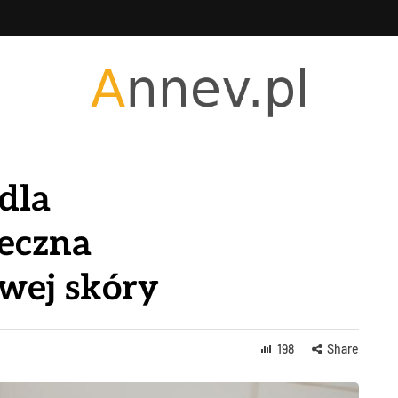
dla
ieczna
iwej skóry
198
Share