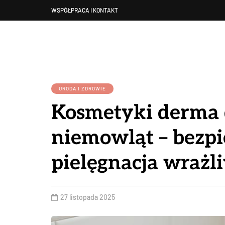
WSPÓŁPRACA I KONTAKT
URODA I ZDROWIE
Kosmetyki derma 
niemowląt – bezp
pielęgnacja wrażl
27 listopada 2025