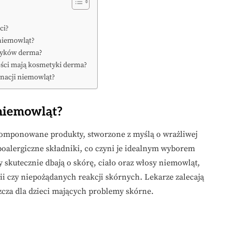
ci?
niemowląt?
etyków derma?
wości mają kosmetyki derma?
gnacji niemowląt?
 niemowląt?
omponowane produkty, stworzone z myślą o wrażliwej
ipoalergiczne składniki, co czyni je idealnym wyborem
 skutecznie dbają o skórę, ciało oraz włosy niemowląt,
ii czy niepożądanych reakcji skórnych. Lekarze zalecają
szcza dla dzieci mających problemy skórne.