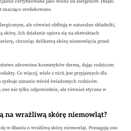
cjalnie certyfikowane jako wolne od alergenów. Dzięki
est znacząco zredukowane.
lergicznym, ale również obfitują w naturalne składniki,
ą skórę. Ich działanie opiera się na ekstraktach
arierę, chroniąc delikatną skórę niemowlęcia przed
eczeństwo zdrowotne kosmetyków derma, dając rodzicom
dukty. Co więcej, wiele z nich jest przyjaznych dla
co zyskuje uznanie wśród świadomych rodziców.
 one nie tylko odpowiednie, ale również etyczne w
ą na wrażliwą skórę niemowląt?
olę w dbaniu o wrażliwą skórę niemowląt. Pomagają one