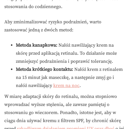
stosowania do codziennego.
Aby zminimalizować ryzyko podrażnień, warto
zastosować jedną z dwóch metod:
Metoda kanapkowa:
Nałóż nawilżający krem na
skórę przed aplikacją retinalu. To działanie może
zmniejszyć podrażnienia i poprawić tolerancję.
Metoda krótkiego kontaktu:
Nałóż krem z retinalem
na 15 minut jak maseczkę, a następnie zmyj go i
nałóż nawilżający
krem na noc
.
W miarę adaptacji skóry do retinalu, można stopniowo
wprowadzać wyższe stężenia, ale zawsze pamiętaj o
stosowaniu go wieczorem. Ponadto, istotne jest, aby w
ciągu dnia używać kremu z filtrem SPF, by chronić skórę
przed
szkodliwym działaniem promieni UV oraz dbać
o jej