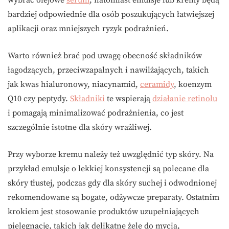
wybrać olejowe
serum
, natomiast emulsje lub kremy będą
bardziej odpowiednie dla osób poszukujących łatwiejszej
aplikacji oraz mniejszych ryzyk podrażnień.
Warto również brać pod uwagę obecność składników
łagodzących, przeciwzapalnych i nawilżających, takich
jak kwas hialuronowy, niacynamid,
ceramidy
, koenzym
Q10 czy peptydy.
Składniki
te wspierają
działanie retinolu
i pomagają minimalizować podrażnienia, co jest
szczególnie istotne dla skóry wrażliwej.
Przy wyborze kremu należy też uwzględnić typ skóry. Na
przykład emulsje o lekkiej konsystencji są polecane dla
skóry tłustej, podczas gdy dla skóry suchej i odwodnionej
rekomendowane są bogate, odżywcze preparaty. Ostatnim
krokiem jest stosowanie produktów uzupełniających
pielęgnację, takich jak delikatne żele do mycia,