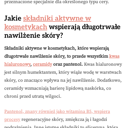
przeznaczone specjalnie dla określonego typu cery.
Jakie
składniki aktywne w
kosmetykach
wspierają długotrwałe
nawilżenie skóry?
Składniki aktywne w kosmetykach, które wspierają
długotrwałe nawilżenie skóry, to przede wszystkim
kwas
hialuronowy
,
ceramidy
oraz pantenol.
Kwas hialuronowy
jest silnym humektantem, który wiąże wodę w warstwach
skóry, co znacząco wpływa na jej nawilżenie. Dodatkowo,
ceramidy wzmacniają barierę lipidową naskórka, co
chroni przed utratą wilgoci.
Pantenol, znany również jako witamina B5, wspiera
procesy
regeneracyjne skóry, zmiękcza ją i łagodzi
podrażnienia. Inne istotne składniki to gliceryna, która