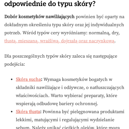
odpowiednie do typu skóry?
Dobór kosmetyków nawilżających
powinien być oparty na
dokładnym określeniu typu skóry oraz jej indywidualnych
potrzeb. Wśród typów cery wyróżniamy: normalną, dry,
tłustą, mieszaną, wrażliwą, dojrzałą oraz naczynkową
.
Dla poszczególnych typów skóry zaleca się następujące
podejścia:
Skóra sucha
:
Wymaga kosmetyków bogatych w
składniki nawilżające i odżywcze, o natłuszczających
właściwościach. Warto wybierać preparaty, które
wspierają odbudowę bariery ochronnej.
Skóra tłusta
:
Powinna być pielęgnowana produktami
lekkimi, matującymi i regulującymi wydzielanie
sebum. Należy unikać ciężkich olejów, które mogą