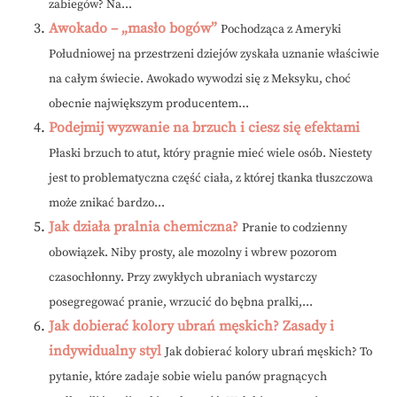
zabiegów? Na...
Awokado – „masło bogów”
Pochodząca z Ameryki
Południowej na przestrzeni dziejów zyskała uznanie właściwie
na całym świecie. Awokado wywodzi się z Meksyku, choć
obecnie największym producentem...
Podejmij wyzwanie na brzuch i ciesz się efektami
Płaski brzuch to atut, który pragnie mieć wiele osób. Niestety
jest to problematyczna część ciała, z której tkanka tłuszczowa
może znikać bardzo...
Jak działa pralnia chemiczna?
Pranie to codzienny
obowiązek. Niby prosty, ale mozolny i wbrew pozorom
czasochłonny. Przy zwykłych ubraniach wystarczy
posegregować pranie, wrzucić do bębna pralki,...
Jak dobierać kolory ubrań męskich? Zasady i
indywidualny styl
Jak dobierać kolory ubrań męskich? To
pytanie, które zadaje sobie wielu panów pragnących