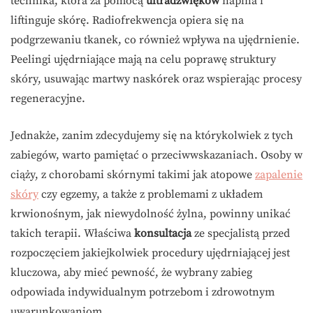
technika, która za pomocą
ultradźwięków
napina i
liftinguje skórę. Radiofrekwencja opiera się na
podgrzewaniu tkanek, co również wpływa na ujędrnienie.
Peelingi ujędrniające mają na celu poprawę struktury
skóry, usuwając martwy naskórek oraz wspierając procesy
regeneracyjne.
Jednakże, zanim zdecydujemy się na którykolwiek z tych
zabiegów, warto pamiętać o przeciwwskazaniach. Osoby w
ciąży, z chorobami skórnymi takimi jak atopowe
zapalenie
skóry
czy egzemy, a także z problemami z układem
krwionośnym, jak niewydolność żylna, powinny unikać
takich terapii. Właściwa
konsultacja
ze specjalistą przed
rozpoczęciem jakiejkolwiek procedury ujędrniającej jest
kluczowa, aby mieć pewność, że wybrany zabieg
odpowiada indywidualnym potrzebom i zdrowotnym
uwarunkowaniom.