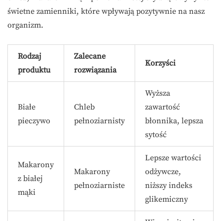
świetne zamienniki, które wpływają pozytywnie na nasz
organizm.
Rodzaj
Zalecane
Korzyści
produktu
rozwiązania
Wyższa
Białe
Chleb
zawartość
pieczywo
pełnoziarnisty
błonnika, lepsza
sytość
Lepsze wartości
Makarony
Makarony
odżywcze,
z białej
pełnoziarniste
niższy indeks
mąki
glikemiczny