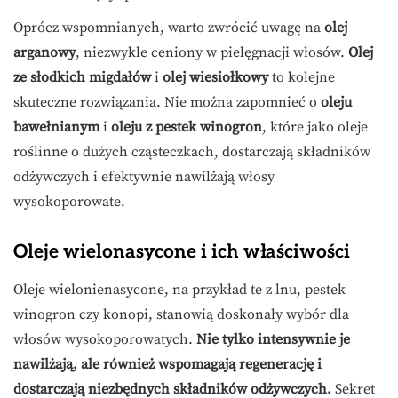
Oprócz wspomnianych, warto zwrócić uwagę na
olej
arganowy
, niezwykle ceniony w pielęgnacji włosów.
Olej
ze słodkich migdałów
i
olej wiesiołkowy
to kolejne
skuteczne rozwiązania. Nie można zapomnieć o
oleju
bawełnianym
i
oleju z pestek winogron
, które jako oleje
roślinne o dużych cząsteczkach, dostarczają składników
odżywczych i efektywnie nawilżają włosy
wysokoporowate.
Oleje wielonasycone i ich właściwości
Oleje wielonienasycone, na przykład te z lnu, pestek
winogron czy konopi, stanowią doskonały wybór dla
włosów wysokoporowatych.
Nie tylko intensywnie je
nawilżają, ale również wspomagają regenerację i
dostarczają niezbędnych składników odżywczych.
Sekret