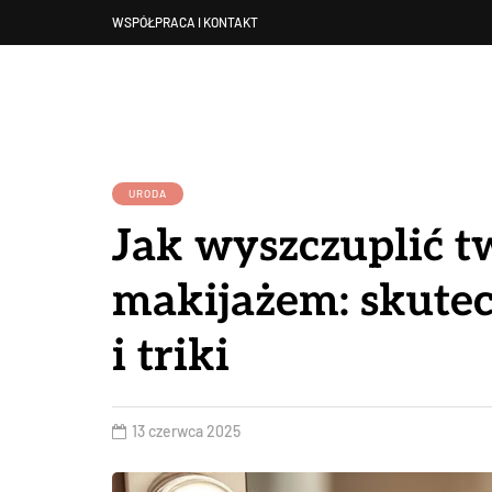
WSPÓŁPRACA I KONTAKT
URODA
Jak wyszczuplić t
makijażem: skutec
i triki
13 czerwca 2025