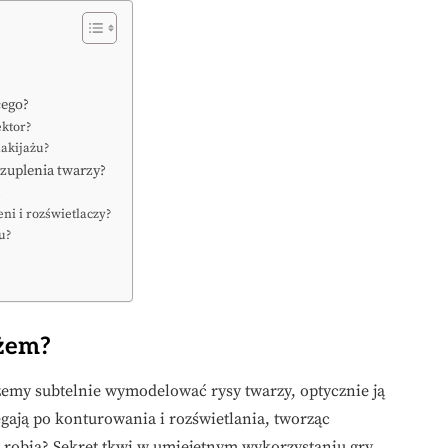
cego?
ektor?
makijażu?
czuplenia twarzy?
u
ni i rozświetlaczy?
u?
ażem?
emy subtelnie wymodelować rysy twarzy, optycznie ją
ęgają po konturowania i rozświetlania, tworząc
o robią? Sekret tkwi w umiejętnym wykorzystaniu gry