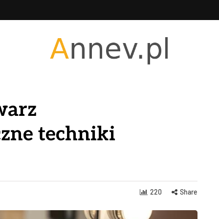
warz
zne techniki
220
Share