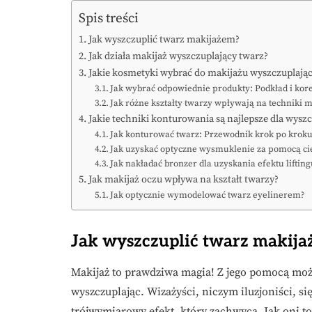
Spis treści
Jak wyszczuplić twarz makijażem?
Jak działa makijaż wyszczuplający twarz?
Jakie kosmetyki wybrać do makijażu wyszczuplają
Jak wybrać odpowiednie produkty: Podkład i kor
Jak różne kształty twarzy wpływają na techniki 
Jakie techniki konturowania są najlepsze dla wysz
Jak konturować twarz: Przewodnik krok po krok
Jak uzyskać optyczne wysmuklenie za pomocą cie
Jak nakładać bronzer dla uzyskania efektu lifting
Jak makijaż oczu wpływa na kształt twarzy?
Jak optycznie wymodelować twarz eyelinerem?
Jak wyszczuplić twarz makij
Makijaż to prawdziwa magia! Z jego pomocą moż
wyszczuplając. Wizażyści, niczym iluzjoniści, si
trójwymiarowy efekt, który zachwyca. Jak oni t