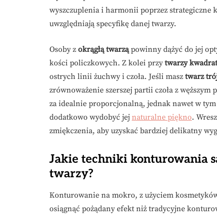
wyszczuplenia i harmonii poprzez strategiczne k
uwzględniają specyfikę danej twarzy.
Osoby z
okrągłą twarzą
powinny dążyć do jej opt
kości policzkowych. Z kolei przy
twarzy kwadra
ostrych linii żuchwy i czoła. Jeśli masz
twarz tró
zrównoważenie szerszej partii czoła z węższym
za idealnie proporcjonalną, jednak nawet w ty
dodatkowo wydobyć jej
naturalne piękno
. Wres
zmiękczenia, aby uzyskać bardziej delikatny wyg
Jakie techniki konturowania s
twarzy?
Konturowanie na mokro, z użyciem kosmetyków o
osiągnąć pożądany efekt niż tradycyjne kontur