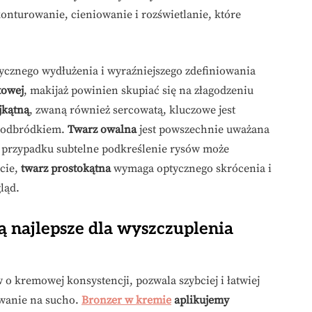
onturowanie, cieniowanie i rozświetlanie, które
ycznego wydłużenia i wyraźniejszego zdefiniowania
towej
, makijaż powinien skupiać się na złagodzeniu
jkątną
, zwaną również sercowatą, kluczowe jest
 podbródkiem.
Twarz owalna
jest powszechnie uważana
m przypadku subtelne podkreślenie rysów może
zcie,
twarz prostokątna
wymaga optycznego skrócenia i
ląd.
ą najlepsze dla wyszczuplenia
 kremowej konsystencji, pozwala szybciej i łatwiej
owanie na sucho.
Bronzer w kremie
aplikujemy