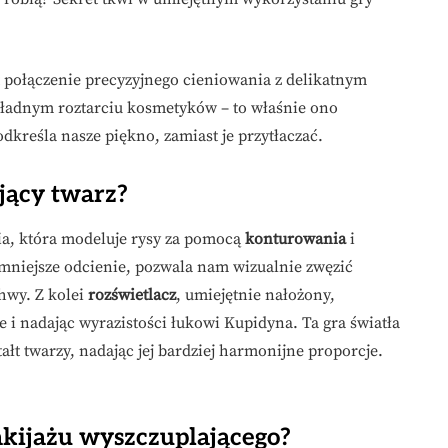
t połączenie precyzyjnego cieniowania z delikatnym
ładnym roztarciu kosmetyków – to właśnie ono
dkreśla nasze piękno, zamiast je przytłaczać.
jący twarz?
ia, która modeluje rysy za pomocą
konturowania
i
emniejsze odcienie, pozwala nam wizualnie zwęzić
chwy. Z kolei
rozświetlacz
, umiejętnie nałożony,
e i nadając wyrazistości łukowi Kupidyna. Ta gra światła
ałt twarzy, nadając jej bardziej harmonijne proporcje.
kijażu wyszczuplającego?