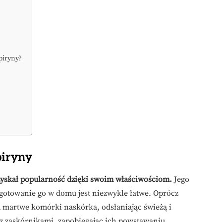
piryny?
piryny
 zyskał popularność dzięki swoim właściwościom.
Jego
ygotowanie go w domu jest niezwykle łatwe. Oprócz
za martwe komórki naskórka, odsłaniając świeżą i
z zaskórnikami, zapobiegając ich powstawaniu.