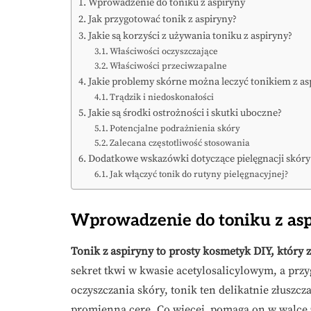
Wprowadzenie do toniku z aspiryny
Jak przygotować tonik z aspiryny?
Jakie są korzyści z używania toniku z aspiryny?
Właściwości oczyszczające
Właściwości przeciwzapalne
Jakie problemy skórne można leczyć tonikiem z as
Trądzik i niedoskonałości
Jakie są środki ostrożności i skutki uboczne?
Potencjalne podrażnienia skóry
Zalecana częstotliwość stosowania
Dodatkowe wskazówki dotyczące pielęgnacji skóry
Jak włączyć tonik do rutyny pielęgnacyjnej?
Wprowadzenie do toniku z as
Tonik z aspiryny to prosty kosmetyk DIY, który
sekret tkwi w kwasie acetylosalicylowym, a prz
oczyszczania skóry, tonik ten delikatnie złuszc
promienną cerę. Co więcej, pomaga on w walce 