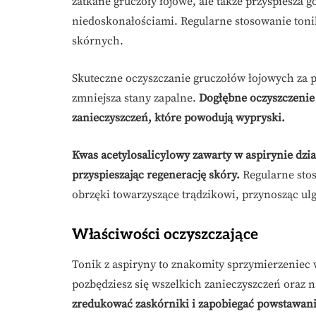
zatkane gruczoły łojowe, ale także przyspiesza g
niedoskonałościami. Regularne stosowanie to
skórnych.
Skuteczne oczyszczanie gruczołów łojowych za p
zmniejsza stany zapalne.
Dogłębne oczyszczenie
zanieczyszczeń, które powodują wypryski.
Kwas acetylosalicylowy zawarty w aspirynie dzia
przyspieszając regenerację skóry.
Regularne stos
obrzęki towarzyszące trądzikowi, przynosząc ulg
Właściwości oczyszczające
Tonik z aspiryny to znakomity sprzymierzeniec 
pozbędziesz się wszelkich zanieczyszczeń oraz
zredukować zaskórniki i zapobiegać powstawani