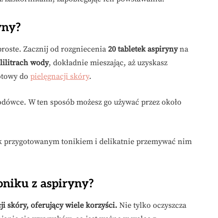
yny?
proste. Zacznij od rozgniecenia
20 tabletek aspiryny
na
lilitrach wody
, dokładnie mieszając, aż uzyskasz
gotowy do
pielęgnacji skóry
.
odówce. W ten sposób możesz go używać przez około
cik przygotowanym tonikiem i delikatnie przemywać nim
oniku z aspiryny?
i skóry, oferujący wiele korzyści.
Nie tylko oczyszcza