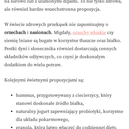
na surowo lub z ulubionymi dipami. To nie tylko zdrowa,
ale również bardzo wszechstronna propozycja.
W świecie zdrowych przekąsek nie zapominajmy o
orzechach
i
nasionach
. Migdały,
orzechy włoskie
czy
siemię lniane są bogate w korzystne tłuszcze oraz białko.
Pestki dyni i słonecznika również dostarczają cennych
składników odżywczych, co czyni je doskonałym
dodatkiem do wielu potraw.
Kolejnymi świetnymi propozycjami są:
hummus, przygotowywany z ciecierzycy, który
stanowi doskonałe źródło białka,
naturalny jogurt zapewniający probiotyki, korzystne
dla układu pokarmowego,
granola, którą łatwo włączyć do codziennej diety.