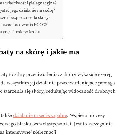
 ma właściwości pielęgnacyjne?
stać jego działanie na skórę?
ze i bezpieczne dla skóry?
odczas stosowania EGCG?
utynę – krok po kroku
baty na skórę i jakie ma
baty to silny przeciwutleniacz, który wykazuje szereg
ede wszystkim jej działanie przeciwutleniające pomaga
do starzenia się skóry, redukując widoczność drobnych
 także
działanie przeciwzapalne
. Wspiera procesy
drowego blasku oraz elastyczności. Jest to szczególnie
ga intensywnej pielęgnacji.