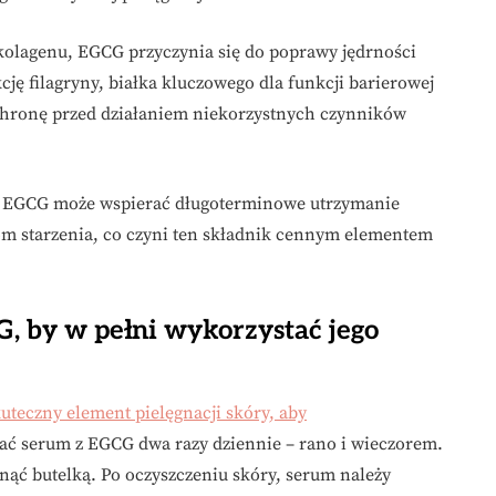
olagenu, EGCG przyczynia się do poprawy jędrności
cję filagryny, białka kluczowego dla funkcji barierowej
 ochronę przed działaniem niekorzystnych czynników
h EGCG może wspierać długoterminowe utrzymanie
om starzenia, co czyni ten składnik cennym elementem
, by w pełni wykorzystać jego
uteczny element pielęgnacji skóry, aby
wać serum z EGCG dwa razy dziennie – rano i wieczorem.
ąć butelką. Po oczyszczeniu skóry, serum należy