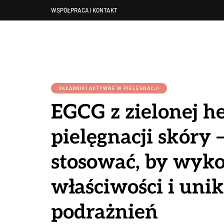
WSPÓŁPRACA I KONTAKT
SKŁADNIKI AKTYWNE W PIELĘGNACJI
EGCG z zielonej h
pielęgnacji skóry –
stosować, by wyko
właściwości i uni
podrażnień