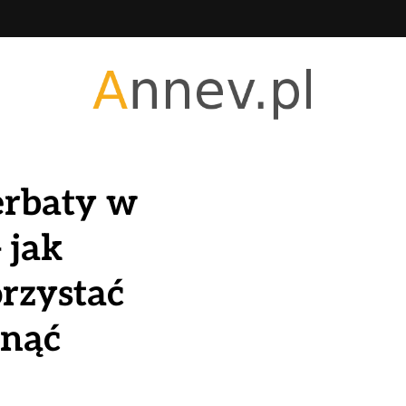
erbaty w
 jak
rzystać
knąć