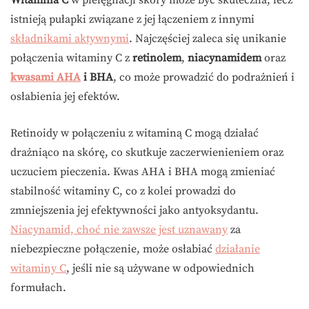
Witamina C
w pielęgnacji skóry może być skuteczna, lecz
istnieją pułapki związane z jej łączeniem z innymi
składnikami aktywnymi
. Najczęściej zaleca się unikanie
połączenia witaminy C z
retinolem
,
niacynamidem
oraz
kwasami AHA
i BHA
, co może prowadzić do podrażnień i
osłabienia jej efektów.
Retinoidy w połączeniu z witaminą C mogą działać
drażniąco na skórę, co skutkuje zaczerwienieniem oraz
uczuciem pieczenia. Kwas AHA i BHA mogą zmieniać
stabilność witaminy C, co z kolei prowadzi do
zmniejszenia jej efektywności jako antyoksydantu.
Niacynamid, choć nie zawsze jest uznawany
za
niebezpieczne połączenie, może osłabiać
działanie
witaminy C
, jeśli nie są używane w odpowiednich
formułach.