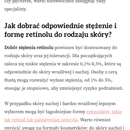
czy pęcherze, warto niezwłocznie zasięgnąć rady
specjalisty.
Jak dobrać odpowiednie stężenie i
formę retinolu do rodzaju skóry?
Dobór stężenia retinolu
powinien być dostosowany do
rodzaju skóry oraz jej tolerancji. Dla początkujących
zaleca się niskie stężenia w zakresie 0,1%-0,5%, które są
odpowiednie do skóry wrażliwej i suchej. Osoby z cerą
tłustą mogą rozważyć wyższe stężenia, od 1% do 5%,
stosując je stopniowo, aby zmniejszyć ryzyko podrażnień.
W przypadku skóry suchej i bardzo wrażliwej lepszym
wyborem mogą być łagodniejsze formy
retinoidów, takie
jak retinal lub palmitynian retinylu
. Warto również
zwrócić uwagę na formuły kosmetyków: do skóry suchej i