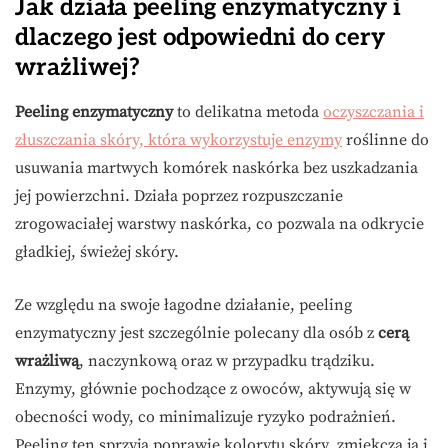
Jak działa peeling enzymatyczny i
dlaczego jest odpowiedni do cery
wrażliwej?
Peeling enzymatyczny
to delikatna metoda
oczyszczania i
złuszczania skóry, która wykorzystuje enzymy
roślinne do
usuwania martwych komórek naskórka bez uszkadzania
jej powierzchni. Działa poprzez rozpuszczanie
zrogowaciałej warstwy naskórka, co pozwala na odkrycie
gładkiej, świeżej skóry.
Ze względu na swoje łagodne działanie, peeling
enzymatyczny jest szczególnie polecany dla osób z
cerą
wrażliwą
, naczynkową oraz w przypadku trądziku.
Enzymy, głównie pochodzące z owoców, aktywują się w
obecności wody, co minimalizuje ryzyko podrażnień.
Peeling ten sprzyja poprawie kolorytu skóry, zmiękcza ją i