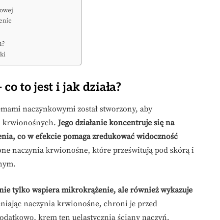
kowej
enie
h?
ki
o to jest i jak działa?
blemami naczynkowymi został stworzony, aby
ń krwionośnych.
Jego działanie koncentruje się na
enia, co w efekcie pomaga zredukować widoczność
one naczynia krwionośne, które prześwitują pod skórą i
nym.
nie tylko wspiera mikrokrążenie, ale również wykazuje
niając naczynia krwionośne, chroni je przed
Dodatkowo, krem ten uelastycznia ściany naczyń,