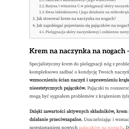
Ekstrakt z kasztanowca i jego właściwości
Rutyna i witamina C w pielęgnacji skóry naczyn
Kwas laktobionowy i jego działanie na mikrokrąż
Jak stosować krem na naczynka na nogach?
Jak zapobiegać pojawianiu się pajączków na nogac
Pielęgnacja skóry naczynkowej i codzienne nawy
Krem na naczynka na nogach – c
Specjalistyczny krem do pielęgnacji nóg z pro
kompleksowo zadbać o kondycję Twoich naczy
wzmocnieniu ścian naczyń i usprawnieniu krąż
nieestetycznych pajączków.
Pajączki to rozszerz
mogą być sygnałem problemów z krążeniem żyl
Dzięki zawartości aktywnych składników, krem 
działanie przeciwzapalne.
Uszczelniając i wzmac
powstawaniem nowych
pajączków na nogach
. 