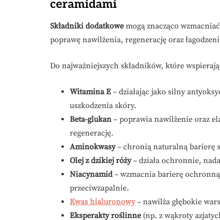
ceramidami
Składniki dodatkowe
mogą znacząco wzmacniać 
poprawę nawilżenia, regenerację oraz łagodzeni
Do najważniejszych składników, które wspierają
Witamina E
– działając jako silny antyoks
uszkodzenia skóry.
Beta-glukan
– poprawia nawilżenie oraz ela
regenerację.
Aminokwasy
– chronią naturalną barierę sk
Olej z dzikiej róży
– działa ochronnie, nada
Niacynamid
– wzmacnia barierę ochronną s
przeciwzapalnie.
Kwas hialuronowy
– nawilża głębokie wars
Eksperakty roślinne
(np. z wąkroty azjatyc