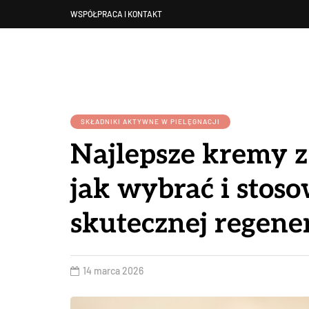
WSPÓŁPRACA I KONTAKT
SKŁADNIKI AKTYWNE W PIELĘGNACJI
Najlepsze kremy z
jak wybrać i stoso
skutecznej regener
14 marca 2026