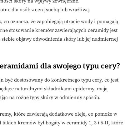
ności skóry na wpływy zewnętrzne.
otne dla osób z cerą suchą lub wrażliwą.
 co oznacza, że zapobiegają utracie wody i pomagają
rne stosowanie kremów zawierających ceramidy jest
u siebie objawy odwodnienia skóry lub jej nadmiernej
ceramidami dla swojego typu cery?
n być dostosowany do konkretnego typu cery, co jest
 będące naturalnymi składnikami epidermy, mają
ając na różne typy skóry w odmienny sposób.
kremy, które zawierają dodatkowe oleje, co pomoże w
takich kremów był bogaty w ceramidy 1, 3 i 6-II, które