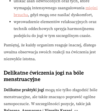
unikać asan odwróconych oraz tych, które
wymagają intensywnego zaangażowania
mięśni
brzucha
, gdyż mogą one nasilać dyskomfort,
wprowadzenie elementów relaksacyjnych oraz
technik oddechowych sprzyja harmonijnemu
podejściu do jogi w tym szczególnym czasie.
Pamiętaj, że każdy organizm reaguje inaczej, dlatego
uważna obserwacja swoich reakcji na ćwiczenia jest
niezwykle istotna.
Delikatne ćwiczenia jogi na bóle
menstruacyjne
Delikatne praktyki jogi
mogą nie tylko złagodzić bóle
menstruacyjne, ale także znacząco poprawić ogólne
samopoczucie. W szczególności pozycje, takie jak
Balasana
,
Apanasana
i
Viparita Karani
, są