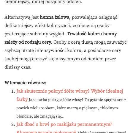
ciemniejszy, mniej pożądany odcień.
Alternatywą jest
henna żelowa
, pozwalająca osiągnąć
delikatniejszy efekt koloryzacji, co docenią osoby
preferujące subtelny wygląd.
Trwałość koloru henny
zależy od rodzaju cery.
Osoby z cerą tłustą mogą zauważyć
szybszą utratę intensywności koloru, a posiadacze cery
suchej mogą cieszyć się nasyconym odcieniem przez
dłuższy czas.
W temacie również:
Jak skutecznie pokryć żółte włosy? Wybór idealnej
farby
Jaka farba pokryje żółte włosy? To pytanie spędza sen z
powiek wielu osobom, które marzą o pięknym, chłodnym
blondzie, ale zmagają się...
Jak dbać o brwi po makijażu permanentnym?
Kluczowe zasady pielęgnacji