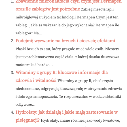
Zbawienne mikronakłucia czyli czym jest Dermapen
oraz ile zabiegów jest potrzebne
Zabieg mezoterapii
mikroigłowej z użyciem technologii Dermapen Czym jest ten
zabieg i jakie są wskazania do jego wykonania? Dermapen ile
zabiegów? Na...
Podejmij wyzwanie na brzuch i ciesz się efektami
Płaski brzuch to atut, który pragnie mieć wiele osób. Niestety
jest to problematyczna część ciała, z której tkanka tłuszczowa
może znikać bardzo...
Witaminy z grupy B: kluczowe informacje dla
zdrowia i witalności
Witaminy z grupy B, choć często
niedoceniane, odgrywają kluczową rolę w utrzymaniu zdrowia
i dobrego samopoczucia. Te rozpuszczalne w wodzie składniki
odżywcze...
Hydrolaty: jak działają i jakie mają zastosowanie w
pielęgnacji?
Hydrolaty, znane również jako wody kwiatowe,