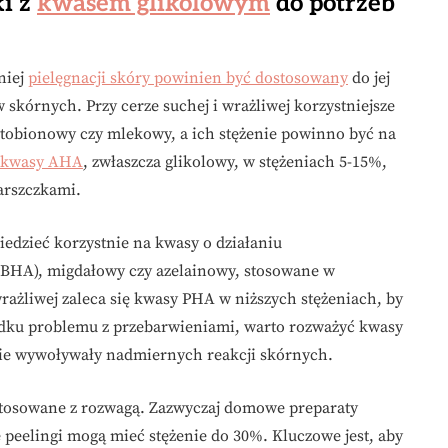
ki z
kwasem glikolowym
do potrzeb
niej
pielęgnacji skóry powinien być dostosowany
do jej
skórnych. Przy cerze suchej i wrażliwej korzystniejsze
ktobionowy czy mlekowy, a ich stężenie powinno być na
kwasy AHA
, zwłaszcza glikolowy, w stężeniach 5-15%,
arszczkami.
iedzieć korzystnie na kwasy o działaniu
(BHA), migdałowy czy azelainowy, stosowane w
rażliwej zaleca się kwasy PHA w niższych stężeniach, by
dku problemu z przebarwieniami, warto rozważyć kwasy
 nie wywoływały nadmiernych reakcji skórnych.
tosowane z rozwagą. Zazwyczaj domowe preparaty
 peelingi mogą mieć stężenie do 30%. Kluczowe jest, aby