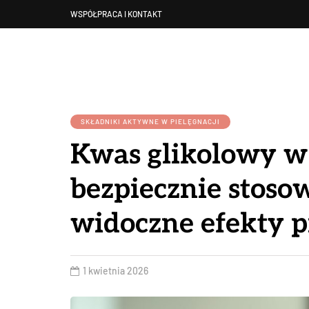
WSPÓŁPRACA I KONTAKT
SKŁADNIKI AKTYWNE W PIELĘGNACJI
Kwas glikolowy w
bezpiecznie stosow
widoczne efekty p
1 kwietnia 2026