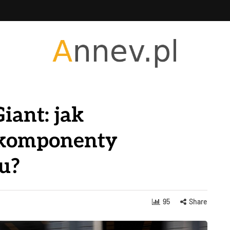
iant: jak
 komponenty
u?
95
Share