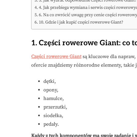
3. Jak wybrać odpowiednie części rowerowe Giant?
4. Jak przebiega wymiana i serwis części rowerowy
6. Na co zwrócić uwagę przy cenie części rowerow
10. Gdzie i jak kupić części rowerowe Giant?
1. Części rowerowe Giant: co to
Części rowerowe Giant
są kluczowe dla napraw, 
ofercie znajdziemy różnorodne elementy, takie j
dętki,
opony,
hamulce,
przerzutki,
siodełka,
pedały.
Każdy z tych komponentów ma swoje zadanie i 