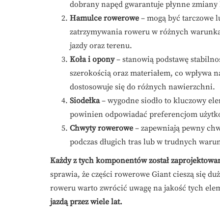
dobrany napęd gwarantuje płynne zmiany 
Hamulce rowerowe
– mogą być tarczowe lu
zatrzymywania roweru w różnych warunka
jazdy oraz terenu.
Koła i opony
– stanowią podstawę stabilnoś
szerokością oraz materiałem, co wpływa 
dostosowuje się do różnych nawierzchni.
Siodełka
– wygodne siodło to kluczowy ele
powinien odpowiadać preferencjom użytko
Chwyty rowerowe
– zapewniają pewny chw
podczas długich tras lub w trudnych war
Każdy z tych komponentów został zaprojektowan
sprawia, że części rowerowe Giant cieszą się d
roweru warto zwrócić uwagę na jakość tych el
jazdą przez wiele lat.