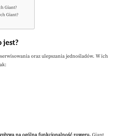
ch Giant?
ych Giant?
 jest?
serwisowania oraz ulepszania jednośladów. W ich
ak:
wpływa na ogólną funkcjonalność roweru.
Giant