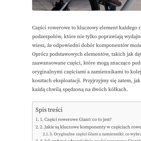
Części rowerowe to kluczowy element każdego r
podzespołów, które nie tylko poprawiają wydajn
wiesz, że odpowiedni dobór komponentów może 
Oprócz podstawowych elementów, takich jak dętk
zaawansowane części, które mogą znacząco pod
oryginalnymi częściami a zamiennikami to kole
kosztach eksploatacji. Przyjrzyjmy się zatem, ja
każdą chwilą spędzoną na dwóch kółkach.
Spis treści
1. Części rowerowe Giant: co to jest?
2. Jakie są kluczowe komponenty w częściach row
5. Oryginalne części Giant a zamienniki: co wybr