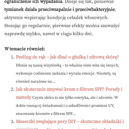
ograniczenie ich wypadania
. Dzieje się tak, ponieważ
tymianek działa przeciwzapalnie i przeciwbakteryjnie
,
aktywnie wspierając kondycję cebulek włosowych.
Stosując go regularnie, pierwsze efekty można zauważyć
naprawdę szybko, nawet w ciągu kilku dni.
W temacie również:
Peeling do rąk – jak dbać o gładką i zdrową skórę?
Dłonie są naszą wizytówką – to właśnie nimi wita się innych,
wykonuje codzienne zadania i wyraża emocje. Niestety, są
również narażone na...
Jak skutecznie zmywać krem z filtrem SPF? Porady i
metody
Czysta skóra to nie tylko estetyka, ale i zdrowie. W
dobie rosnącej świadomości o szkodliwości promieni UV,
stosowanie kremów z filtrem SPF...
Maseczki zwężające pory DIY – skuteczne składniki i