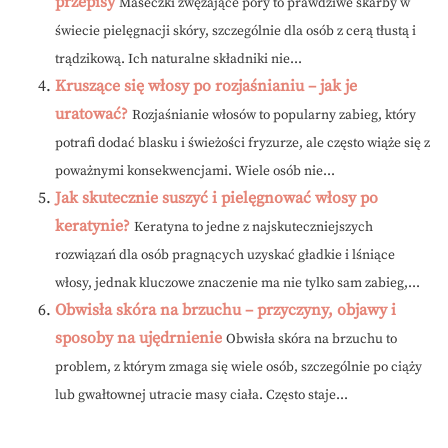
przepisy
Maseczki zwężające pory to prawdziwe skarby w
świecie pielęgnacji skóry, szczególnie dla osób z cerą tłustą i
trądzikową. Ich naturalne składniki nie...
Kruszące się włosy po rozjaśnianiu – jak je
uratować?
Rozjaśnianie włosów to popularny zabieg, który
potrafi dodać blasku i świeżości fryzurze, ale często wiąże się z
poważnymi konsekwencjami. Wiele osób nie...
Jak skutecznie suszyć i pielęgnować włosy po
keratynie?
Keratyna to jedne z najskuteczniejszych
rozwiązań dla osób pragnących uzyskać gładkie i lśniące
włosy, jednak kluczowe znaczenie ma nie tylko sam zabieg,...
Obwisła skóra na brzuchu – przyczyny, objawy i
sposoby na ujędrnienie
Obwisła skóra na brzuchu to
problem, z którym zmaga się wiele osób, szczególnie po ciąży
lub gwałtownej utracie masy ciała. Często staje...