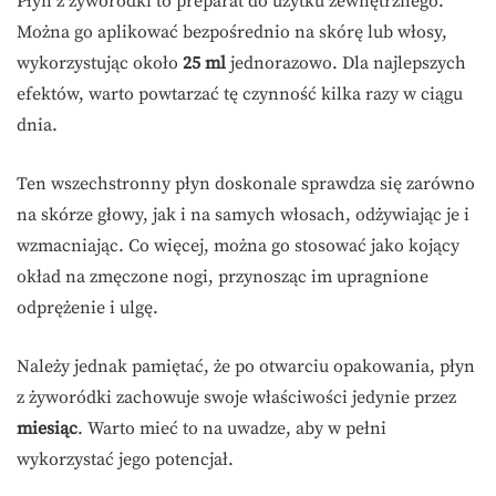
Płyn z żyworódki to preparat do użytku zewnętrznego.
Można go aplikować bezpośrednio na skórę lub włosy,
wykorzystując około
25 ml
jednorazowo. Dla najlepszych
efektów, warto powtarzać tę czynność kilka razy w ciągu
dnia.
Ten wszechstronny płyn doskonale sprawdza się zarówno
na skórze głowy, jak i na samych włosach, odżywiając je i
wzmacniając. Co więcej, można go stosować jako kojący
okład na zmęczone nogi, przynosząc im upragnione
odprężenie i ulgę.
Należy jednak pamiętać, że po otwarciu opakowania, płyn
z żyworódki zachowuje swoje właściwości jedynie przez
miesiąc
. Warto mieć to na uwadze, aby w pełni
wykorzystać jego potencjał.