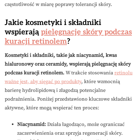
częstotliwość w miarę poprawy tolerancji skóry.
Jakie kosmetyki i składniki
wspierają
pielęgnację skóry podczas
kuracji retinolem
?
Kosmetyki i składniki, takie jak niacynamid, kwas
hialuronowy oraz ceramidy, wspierają pielęgnację skóry
podczas kuracji retinolem.
W trakcie stosowania
retinolu
ważne jest, aby sięgać po produkty
, które wzmocnią
barierę hydrolipidową i złagodzą potencjalne
podrażnienia. Poniżej przedstawiono kluczowe składniki
aktywne, które mogą wspierać ten proces:
Niacynamid:
Działa łagodząco, może ograniczać
zaczerwienienia oraz sprzyja regeneracji skóry.