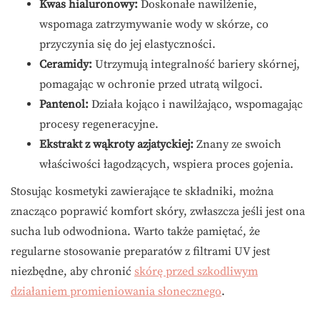
Kwas hialuronowy:
Doskonałe nawilżenie,
wspomaga zatrzymywanie wody w skórze, co
przyczynia się do jej elastyczności.
Ceramidy:
Utrzymują integralność bariery skórnej,
pomagając w ochronie przed utratą wilgoci.
Pantenol:
Działa kojąco i nawilżająco, wspomagając
procesy regeneracyjne.
Ekstrakt z wąkroty azjatyckiej:
Znany ze swoich
właściwości łagodzących, wspiera proces gojenia.
Stosując kosmetyki zawierające te składniki, można
znacząco poprawić komfort skóry, zwłaszcza jeśli jest ona
sucha lub odwodniona. Warto także pamiętać, że
regularne stosowanie preparatów z filtrami UV jest
niezbędne, aby chronić
skórę przed szkodliwym
działaniem promieniowania słonecznego
.