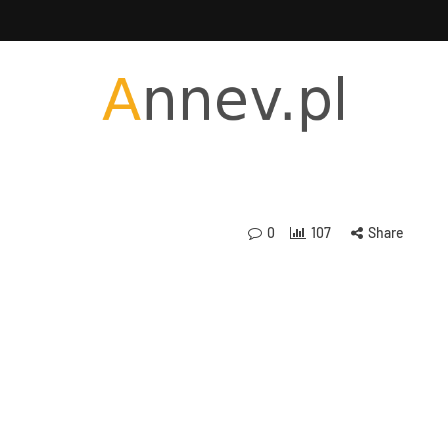
0
107
Share