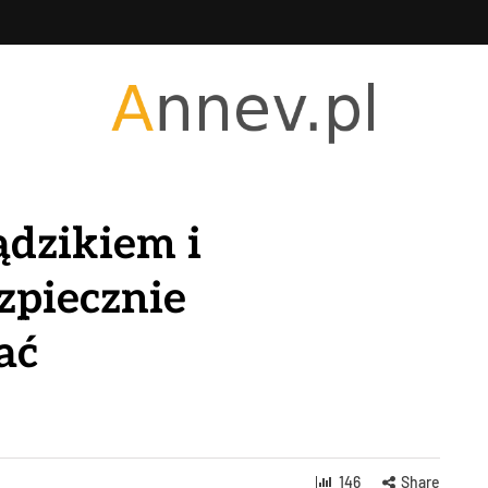
ądzikiem i
zpiecznie
ać
146
Share