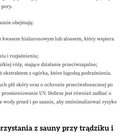
 pory.
aunie obejmują:
z kwasem hialuronowym lub aloesem, który wspiera
iu i rozjaśnieniu;
 dzikiej róży, mające działanie przeciwzapalne;
ub ekstraktem z ogórka, które łagodzą podrażnienia.
ych pH skóry oraz o ochronie przeciwsłonecznej po
na promieniowanie UV. Dobrze jest również zadbać o
 wody przed i po saunie, aby zminimalizować ryzyko
zystania z sauny przy trądziku i