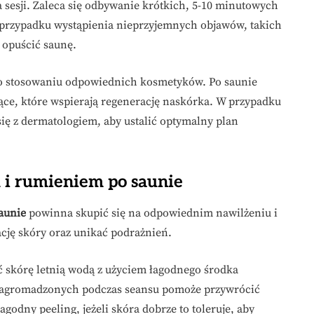
ia sesji. Zaleca się odbywanie krótkich, 5-10 minutowych
W przypadku wystąpienia nieprzyjemnych objawów, takich
 opuścić saunę.
 o stosowaniu odpowiednich kosmetyków. Po saunie
ące, które wspierają regenerację naskórka. W przypadku
ię z dermatologiem, aby ustalić optymalny plan
m i rumieniem po saunie
saunie
powinna skupić się na odpowiednim nawilżeniu i
cję skóry oraz unikać podrażnień.
yć skórę letnią wodą z użyciem łagodnego środka
 nagromadzonych podczas seansu pomoże przywrócić
odny peeling, jeżeli skóra dobrze to toleruje, aby