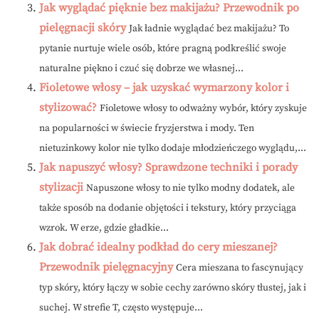
Jak wyglądać pięknie bez makijażu? Przewodnik po
pielęgnacji skóry
Jak ładnie wyglądać bez makijażu? To
pytanie nurtuje wiele osób, które pragną podkreślić swoje
naturalne piękno i czuć się dobrze we własnej...
Fioletowe włosy – jak uzyskać wymarzony kolor i
stylizować?
Fioletowe włosy to odważny wybór, który zyskuje
na popularności w świecie fryzjerstwa i mody. Ten
nietuzinkowy kolor nie tylko dodaje młodzieńczego wyglądu,...
Jak napuszyć włosy? Sprawdzone techniki i porady
stylizacji
Napuszone włosy to nie tylko modny dodatek, ale
także sposób na dodanie objętości i tekstury, który przyciąga
wzrok. W erze, gdzie gładkie...
Jak dobrać idealny podkład do cery mieszanej?
Przewodnik pielęgnacyjny
Cera mieszana to fascynujący
typ skóry, który łączy w sobie cechy zarówno skóry tłustej, jak i
suchej. W strefie T, często występuje...