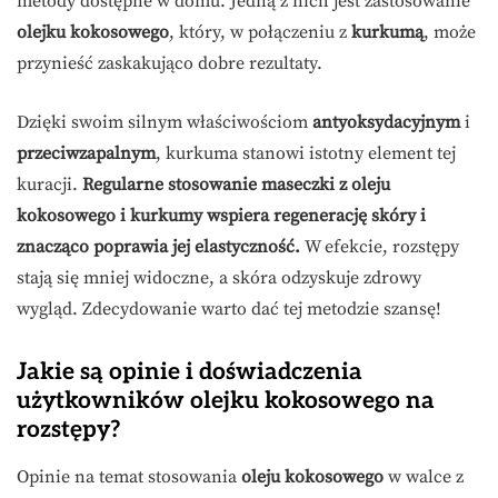
metody dostępne w domu. Jedną z nich jest zastosowanie
olejku kokosowego
, który, w połączeniu z
kurkumą
, może
przynieść zaskakująco dobre rezultaty.
Dzięki swoim silnym właściwościom
antyoksydacyjnym
i
przeciwzapalnym
, kurkuma stanowi istotny element tej
kuracji.
Regularne stosowanie maseczki z oleju
kokosowego i kurkumy wspiera regenerację skóry i
znacząco poprawia jej elastyczność.
W efekcie, rozstępy
stają się mniej widoczne, a skóra odzyskuje zdrowy
wygląd. Zdecydowanie warto dać tej metodzie szansę!
Jakie są opinie i doświadczenia
użytkowników olejku kokosowego na
rozstępy?
Opinie na temat stosowania
oleju kokosowego
w walce z