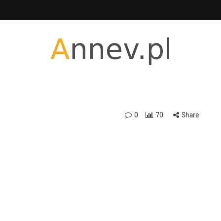
0
70
Share