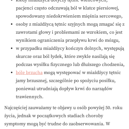
kiedy miażdżyca dotyczy tętnic wieńcowych,
pacjenci często odczuwają ból w klatce piersiowej,
spowodowany niedokrwieniem mięśnia sercowego,
osoby z miażdżycą tętnic szyjnych mogą zmagać się z
zawrotami głowy i problemami ze wzrokiem, co jest
wynikiem ograniczenia przepływu krwi do mózgu,
w przypadku miażdżycy kończyn dolnych, występują
skurcze oraz ból łydek, które zwykle nasilają się
podczas wysiłku fizycznego lub dłuższego chodzenia,
bóle brzucha
mogą występować w miażdżycy tętnic
jamy brzusznej, szczególnie po spożyciu posiłku,
ponieważ utrudniają dopływ krwi do narządów
trawiennych.
Najczęściej zauważamy te objawy u osób powyżej 50. roku
życia, jednak w początkowych stadiach choroby
symptomy mogą być trudne do zaobserwowania. W