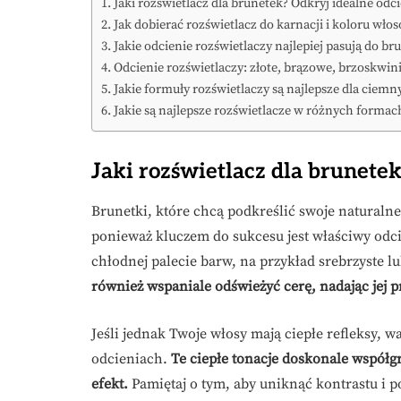
Jaki rozświetlacz dla brunetek? Odkryj idealne odc
Jak dobierać rozświetlacz do karnacji i koloru wło
Jakie odcienie rozświetlaczy najlepiej pasują do br
Odcienie rozświetlaczy: złote, brązowe, brzoskwin
Jakie formuły rozświetlaczy są najlepsze dla ciem
Jakie są najlepsze rozświetlacze w różnych formac
Jaki rozświetlacz dla brunete
Brunetki, które chcą podkreślić swoje naturaln
ponieważ kluczem do sukcesu jest właściwy odcie
chłodnej palecie barw, na przykład srebrzyste lu
również wspaniale odświeżyć cerę, nadając jej 
Jeśli jednak Twoje włosy mają ciepłe refleksy, 
odcieniach.
Te ciepłe tonacje doskonale współg
efekt.
Pamiętaj o tym, aby uniknąć kontrastu i p