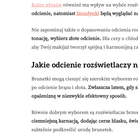
Kolor włosów
również ma wpływ na wybór rozśw
odcienie, natomiast
blondynki
będą wyglądać na
Nie zapominaj także o dopasowaniu odcienia roz
tonację, wybierz złote odcienie.
Dla cery o chłod
aby Twój makijaż tworzył spójną i harmonijną ca
Jakie odcienie rozświetlaczy n
Brunetki mogą cieszyć się szerokim wyborem roz
po odcienie brązu i złota.
Zwłaszcza latem, gdy s
opaleniznę w niezwykle efektowny sposób.
Równie dobrym wyborem są rozświetlacze brzo
ciemniejszą karnacją, dodając cerze blasku, świ
subtelnie podkreślić urodę brunetek.