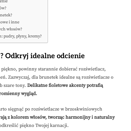
ienie
sów?
unetek?
iowe i inne
nych włosów?
h: pudry, płyny, kremy?
k? Odkryj idealne odcienie
e piękno, powinny starannie dobierać rozświetlacz,
ń. Zazwyczaj, dla brunetek idealne są rozświetlacze o
b szare tony.
Delikatne fioletowe akcenty potrafią
promienny wygląd.
warto sięgnąć po rozświetlacze w brzoskwiniowych
rają z kolorem włosów, tworząc harmonijny i naturalny
odkreślić piękno Twojej karnacji.