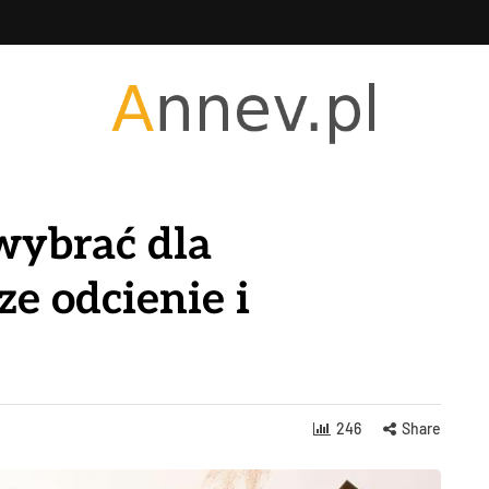
 wybrać dla
e odcienie i
246
Share