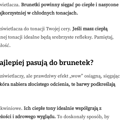
ietlacza.
Brunetki powinny sięgać po ciepłe i nasycone
jkorzystniej w chłodnych tonacjach.
świetlacza do tonacji Twojej cery.
Jeśli masz ciepłą
nej tonacji idealne będą srebrzyste refleksy. Pamiętaj,
łość.
ajlepiej pasują do brunetek?
świetlaczy, ale prawdziwy efekt „wow” osiągną, sięgając
kóra nabiera złocistego odcienia, te barwy podkreślają
skwiniowe.
Ich ciepłe tony idealnie współgrają z
eżości i zdrowego wyglądu.
To doskonały sposób, by