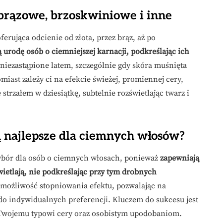
, brązowe, brzoskwiniowe i inne
erująca odcienie od złota, przez brąz, aż po
 urodę osób o ciemniejszej karnacji, podkreślając ich
ę niezastąpione latem, szczególnie gdy skóra muśnięta
tomiast zależy ci na efekcie świeżej, promiennej cery,
trzałem w dziesiątkę, subtelnie rozświetlając twarz i
ą najlepsze dla ciemnych włosów?
wybór dla osób o ciemnych włosach, ponieważ
zapewniają
wietlają, nie podkreślając przy tym drobnych
ą możliwość stopniowania efektu, pozwalając na
do indywidualnych preferencji. Kluczem do sukcesu jest
a Twojemu typowi cery oraz osobistym upodobaniom.