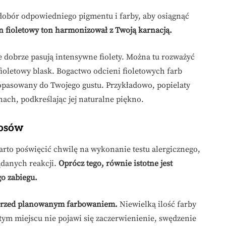
 dobór odpowiedniego pigmentu i farby, aby osiągnąć
ten fioletowy ton harmonizował z Twoją karnacją.
 dobrze pasują intensywne fiolety. Można tu rozważyć
fioletowy blask. Bogactwo odcieni fioletowych farb
 dopasowany do Twojego gustu. Przykładowo, popielaty
nach, podkreślając jej naturalne piękno.
łosów
arto poświęcić chwilę na wykonanie testu alergicznego,
ądanych reakcji.
Oprócz tego, równie istotne jest
o zabiegu.
n przed planowanym farbowaniem.
Niewielką ilość farby
tym miejscu nie pojawi się zaczerwienienie, swędzenie