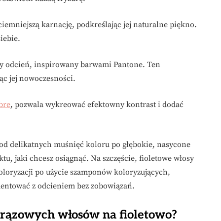
ciemniejszą karnację, podkreślając jej naturalne piękno.
iebie.
ny odcień, inspirowany barwami Pantone. Ten
jąc jej nowoczesności.
bre
, pozwala wykreować efektowny kontrast i dodać
 od delikatnych muśnięć koloru po głębokie, nasycone
tu, jaki chcesz osiągnąć. Na szczęście, fioletowe włosy
oloryzacji po użycie szamponów koloryzujących,
mentować z odcieniem bez zobowiązań.
 brązowych włosów na fioletowo?