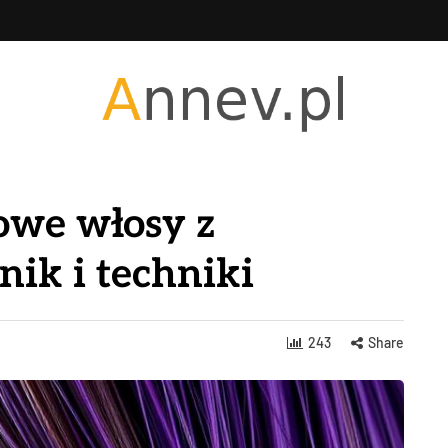
towe włosy z
ik i techniki
243
Share