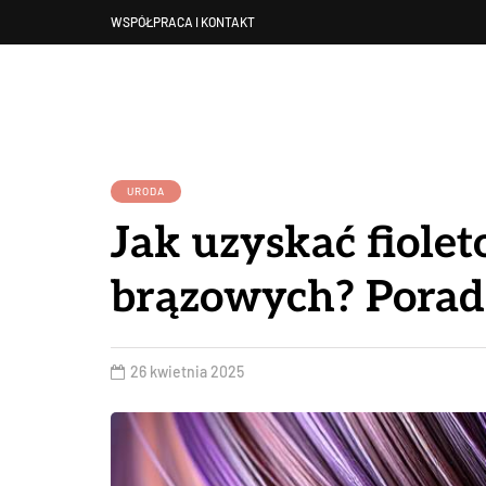
WSPÓŁPRACA I KONTAKT
URODA
Jak uzyskać fiole
brązowych? Poradn
26 kwietnia 2025