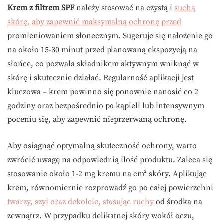
Krem z filtrem SPF
należy stosować na czystą i
suchą
skórę, aby zapewnić maksymalną ochronę przed
promieniowaniem słonecznym. Sugeruje się nałożenie go
na około 15-30 minut przed planowaną ekspozycją na
słońce, co pozwala składnikom aktywnym wniknąć w
skórę i skutecznie działać. Regularność aplikacji jest
kluczowa – krem powinno się ponownie nanosić co 2
godziny oraz bezpośrednio po kąpieli lub intensywnym
poceniu się, aby zapewnić nieprzerwaną ochronę.
Aby osiągnąć optymalną skuteczność ochrony, warto
zwrócić uwagę na odpowiednią ilość produktu. Zaleca się
stosowanie około 1-2 mg kremu na cm² skóry. Aplikując
krem, równomiernie rozprowadź go po całej powierzchni
twarzy, szyi oraz dekolcie, stosując ruchy
od środka na
zewnątrz. W przypadku delikatnej skóry wokół oczu,