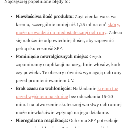
Najczęściej popełniane błędy to:
Niewłaściwa ilość produktu:
Zbyt cienka warstwa
kremu, szczególnie mniej niż 1,25 ml na cm²
skóry,
może prowadzić do niedostatecznej ochrony
. Zaleca
się nałożenie odpowiedniej ilości, aby zapewnić
pełną skuteczność SPF.
Pominięcie newralgicznych miejsc:
Często
zapominamy o aplikacji na uszy, linie włosów, kark
czy powieki. Te obszary również wymagają ochrony
przed promieniowaniem UV.
Brak czasu na wchłonięcie:
Nakładanie
kremu tuż
przed wyjściem na słońce
bez odczekania 15–20
minut na utworzenie skutecznej warstwy ochronnej
może niewłaściwie wpłynąć na jego działanie.
Nieregularna reaplikacja:
Ochrona SPF potrzebuje