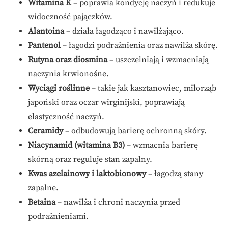
Witamina K
– poprawia kondycję naczyń i redukuje
widoczność pajączków.
Alantoina
– działa łagodząco i nawilżająco.
Pantenol
– łagodzi podrażnienia oraz nawilża skórę.
Rutyna oraz diosmina
– uszczelniają i wzmacniają
naczynia krwionośne.
Wyciągi roślinne
– takie jak kasztanowiec, miłorząb
japoński oraz oczar wirginijski, poprawiają
elastyczność naczyń.
Ceramidy
– odbudowują barierę ochronną skóry.
Niacynamid (witamina B3)
– wzmacnia barierę
skórną oraz reguluje stan zapalny.
Kwas azelainowy i laktobionowy
– łagodzą stany
zapalne.
Betaina
– nawilża i chroni naczynia przed
podrażnieniami.