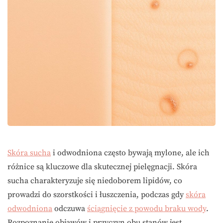
Skóra sucha
i odwodniona często bywają mylone, ale ich
różnice są kluczowe dla skutecznej pielęgnacji. Skóra
sucha charakteryzuje się niedoborem lipidów, co
prowadzi do szorstkości i łuszczenia, podczas gdy
skóra
odwodniona
odczuwa
ściągnięcie z powodu braku wody
.
Rozpoznanie objawów i przyczyn obu stanów jest