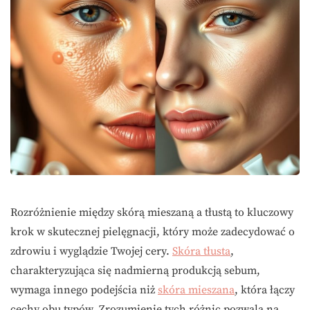
Rozróżnienie między skórą mieszaną a tłustą to kluczowy
krok w skutecznej pielęgnacji, który może zadecydować o
zdrowiu i wyglądzie Twojej cery.
Skóra tłusta
,
charakteryzująca się nadmierną produkcją sebum,
wymaga innego podejścia niż
skóra mieszana
, która łączy
cechy obu typów. Zrozumienie tych różnic pozwala na