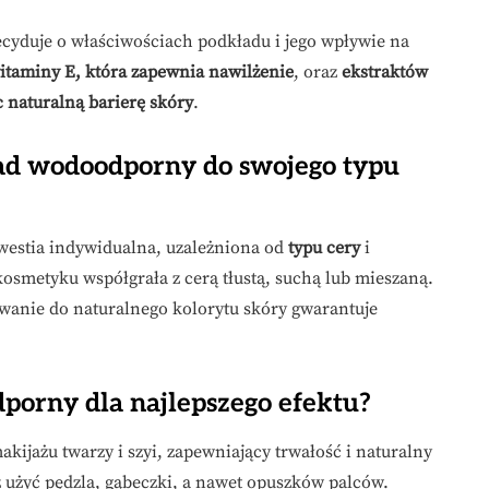
ecyduje o właściwościach podkładu i jego wpływie na
itaminy E, która zapewnia nawilżenie
, oraz
ekstraktów
c naturalną barierę skóry
.
ad wodoodporny do swojego typu
westia indywidualna, uzależniona od
typu cery
i
osmetyku współgrała z cerą tłustą, suchą lub mieszaną.
owanie do naturalnego kolorytu skóry gwarantuje
orny dla najlepszego efektu?
jażu twarzy i szyi, zapewniający trwałość i naturalny
z użyć pędzla, gąbeczki, a nawet opuszków palców.