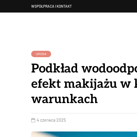
WSPÓŁPRACA I KONTAKT
URODA
Podkład wodoodpo
efekt makijażu w
warunkach
4 czerwca 2025