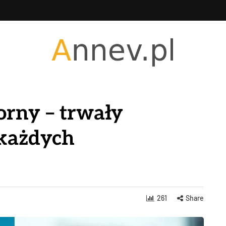
rny – trwały
 każdych
261
Share