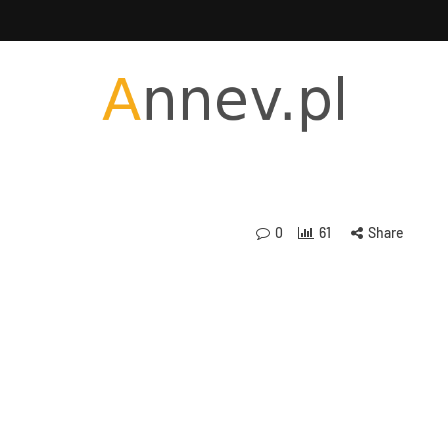
0
61
Share