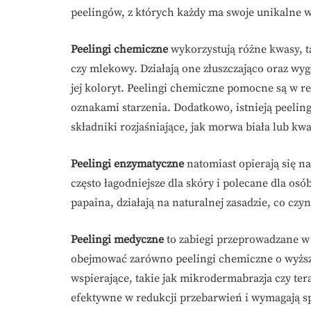
peelingów, z których każdy ma swoje unikalne wł
Peelingi chemiczne
wykorzystują różne kwasy, t
czy mlekowy. Działają one złuszczająco oraz wyg
jej koloryt. Peelingi chemiczne pomocne są w r
oznakami starzenia. Dodatkowo, istnieją peelingi
składniki rozjaśniające, jak morwa biała lub kw
Peelingi enzymatyczne
natomiast opierają się n
często łagodniejsze dla skóry i polecane dla osó
papaina, działają na naturalnej zasadzie, co czy
Peelingi medyczne
to zabiegi przeprowadzane w
obejmować zarówno peelingi chemiczne o wyższ
wspierające, takie jak mikrodermabrazja czy ter
efektywne w redukcji przebarwień i wymagają sp