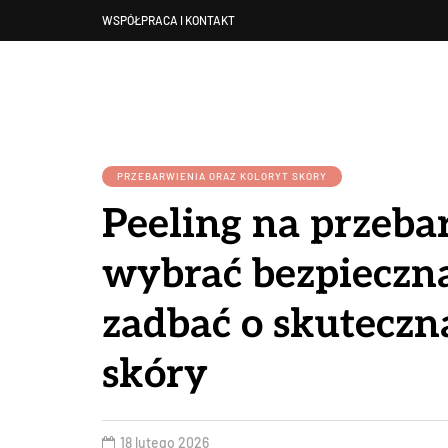
WSPÓŁPRACA I KONTAKT
PRZEBARWIENIA ORAZ KOLORYT SKÓRY
Peeling na przeba
wybrać bezpieczn
zadbać o skuteczn
skóry
18 lutego 2026