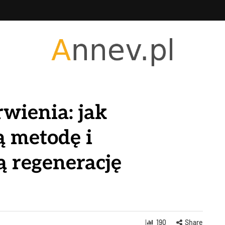
rwienia: jak
ą metodę i
ą regenerację
190
Share