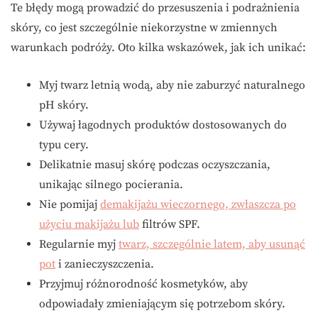
Te błędy mogą prowadzić do przesuszenia i podrażnienia
skóry, co jest szczególnie niekorzystne w zmiennych
warunkach podróży. Oto kilka wskazówek, jak ich unikać:
Myj twarz letnią wodą, aby nie zaburzyć naturalnego
pH skóry.
Używaj łagodnych produktów dostosowanych do
typu cery.
Delikatnie masuj skórę podczas oczyszczania,
unikając silnego pocierania.
Nie pomijaj
demakijażu wieczornego, zwłaszcza po
użyciu makijażu lub
filtrów SPF.
Regularnie myj
twarz, szczególnie latem, aby usunąć
pot
i zanieczyszczenia.
Przyjmuj różnorodność kosmetyków, aby
odpowiadały zmieniającym się potrzebom skóry.