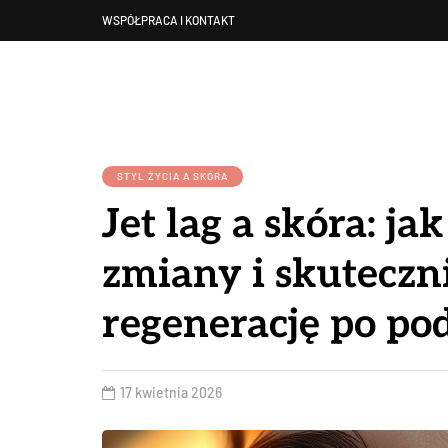
WSPÓŁPRACA I KONTAKT
STYL ŻYCIA A SKÓRA
Jet lag a skóra: ja
zmiany i skuteczn
regenerację po po
17 kwietnia 2026