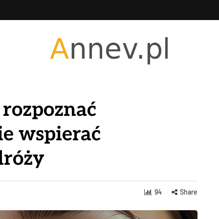
k rozpoznać
ie wspierać
dróży
94
Share