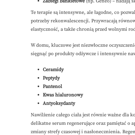
Zabiegi bankietowe
(np. Geneo) – nadają sk
Te terapie są intensywne, ale łagodne, co pozw
potrzeby rekonwalescencji. Przywracają równowag
elastyczność, a także chronią przed wolnymi ro
W domu, kluczowe jest niezwłoczne oczyszczenie
sięgnąć po produkty odżywcze i intensywnie naw
Ceramidy
Peptydy
Pantenol
Kwas hialuronowy
Antyoksydanty
Nawilżenie całego ciała jest równie ważne dla k
delikatne serum regenerujące oraz pamiętać o ap
zmiany strefy czasowej i nasłonecznienia. Rege