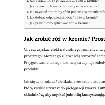
Jakie składniki są potrzebne do różu w kremie?
Jak zapewnić trwałość formuły różu w kremie?
Jak uzyskać naturalny efekt podczas tworzenia ró
Jak dobrać odpowiedni odcień różu w kremie?
Jak prawidłowo aplikować róż w kremie?
Jak zrobić róż w kremie? Pros
Chcesz uzyskać efekt naturalnego rumieńca na p
prostszego! Możesz go z łatwością stworzyć sam
Przygotowanie takiego kosmetyku zajmuje zaledw
produktu.
Jak się za to zabrać? Delikatnie zeskrob odrobin
którą zwykle używasz do pielęgnacji twarzy.
Pami
składników, aby uzyskać jednolitą konsystencję.