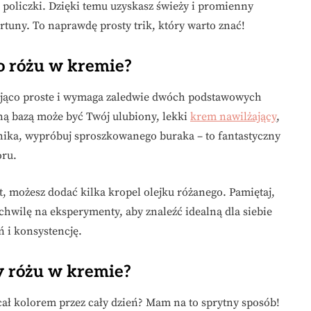
policzki. Dzięki temu uzyskasz świeży i promienny
rtuny. To naprawdę prosty trik, który warto znać!
do różu w kremie?
kująco proste i wymaga zaledwie dwóch podstawowych
ną bazą może być Twój ulubiony, lekki
krem nawilżający
,
nika, wypróbuj sproszkowanego buraka – to fantastyczny
oru.
 możesz dodać kilka kropel olejku różanego. Pamiętaj,
chwilę na eksperymenty, aby znaleźć idealną dla siebie
 i konsystencję.
y różu w kremie?
ał kolorem przez cały dzień? Mam na to sprytny sposób!