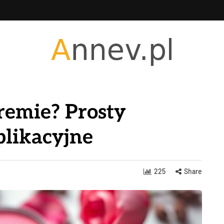
kremie? Prosty
plikacyjne
225
Share