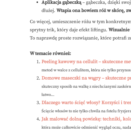
Aplikacja gąbeczką
– gąbeczka, dzięki swoj
dłużej.
Wtapia ona bowiem róż w skórę, zwi
Co więcej, umieszczenie różu w tym konkretnym 
sprytny trik, który daje efekt liftingu.
Wizualnie 
To naprawdę proste rozwiązanie, które potrafi z
W temacie również:
Peeling kawowy na cellulit – skuteczne met
metod w walce z cellulitem, która nie tylko przynos
Domowe maseczki na wągry – skuteczne pr
skuteczny sposób na walkę z niechcianymi zaskórn
łatwo...
Dlaczego warto ścięć włosy? Korzyści i tre
Ścięcie włosów to nie tylko chwila na fotelu fryzjer
Jak malować dolną powiekę: techniki, kolo
która może całkowicie odmienić wygląd oczu, nada