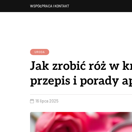
WSPÓŁPRACA I KONTAKT
URODA
Jak zrobić róż w 
przepis i porady a
16 lipca 2025