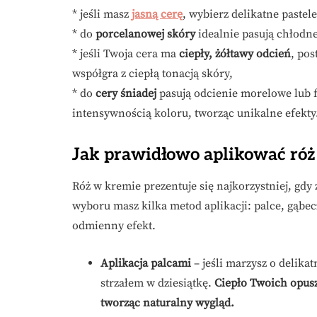
* jeśli masz
jasną cerę
, wybierz delikatne pastel
* do
porcelanowej skóry
idealnie pasują chłodn
* jeśli Twoja cera ma
ciepły, żółtawy odcień
, po
współgra z ciepłą tonacją skóry,
* do
cery śniadej
pasują odcienie morelowe lub 
intensywnością koloru, tworząc unikalne efekty
Jak prawidłowo aplikować ró
Róż w kremie prezentuje się najkorzystniej, gdy
wyboru masz kilka metod aplikacji: palce, gąbec
odmienny efekt.
Aplikacja palcami
– jeśli marzysz o delika
strzałem w dziesiątkę.
Ciepło Twoich opusz
tworząc naturalny wygląd.