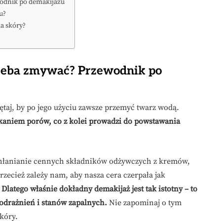
odnik po demakijażu
u?
a skóry?
rzeba zmywać? Przewodnik po
taj, by po jego użyciu zawsze przemyć twarz wodą.
kaniem porów, co z kolei prowadzi do powstawania
wchłanianie cennych składników odżywczych z kremów,
zecież zależy nam, aby nasza cera czerpała jak
.
Dlatego właśnie dokładny demakijaż jest tak istotny – to
odrażnień i stanów zapalnych.
Nie zapominaj o tym
kóry.