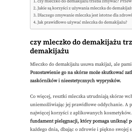
czy mleczko do demakijażu trzeba zmywać? Przew
Jakie są korzyści z używania mleczka do demakijaż
Dlaczego zmywanie mleczka jest istotne dla zdrowi
Jak prawidłowo używać mleczka do demakijażu?
czy mleczko do demakijażu t
demakijażu
Mleczko do demakijażu usuwa makijaż, ale pamię
Pozostawienie go na skórze może skutkować zat
zaskórników i nieestetycznych wyprysków.
Co więcej, resztki mleczka utrudniają skórze 
uniemożliwiając jej prawidłowe oddychanie. A pr
najwięcej korzyści z aplikowanych kosmetyków
fundament pielęgnacji, który pomaga uniknąć p
każdego dnia, dbając o zdrowie i piękno swojej s