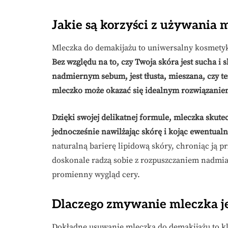
Jakie są korzyści z używania 
Mleczka do demakijażu to uniwersalny kosmetyk,
Bez względu na to, czy Twoja skóra jest sucha i
nadmiernym sebum, jest tłusta, mieszana, czy te
mleczko może okazać się idealnym rozwiązanie
Dzięki swojej delikatnej formule, mleczka skute
jednocześnie nawilżając skórę i kojąc ewentual
naturalną barierę lipidową skóry, chroniąc ją 
doskonale radzą sobie z rozpuszczaniem nadmiar
promienny wygląd cery.
Dlaczego zmywanie mleczka jes
Dokładne usuwanie mleczka do demakijażu to kl