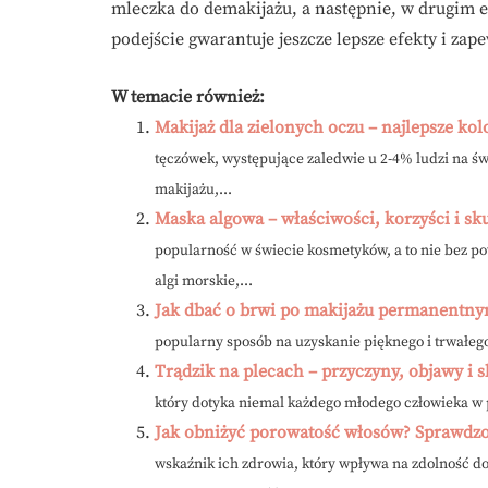
mleczka do demakijażu, a następnie, w drugim e
podejście gwarantuje jeszcze lepsze efekty i zap
W temacie również:
Makijaż dla zielonych oczu – najlepsze kolo
tęczówek, występujące zaledwie u 2-4% ludzi na św
makijażu,...
Maska algowa – właściwości, korzyści i sk
popularność w świecie kosmetyków, a to nie bez p
algi morskie,...
Jak dbać o brwi po makijażu permanentny
popularny sposób na uzyskanie pięknego i trwałego 
Trądzik na plecach – przyczyny, objawy i 
który dotyka niemal każdego młodego człowieka w 
Jak obniżyć porowatość włosów? Sprawdzo
wskaźnik ich zdrowia, który wpływa na zdolność d