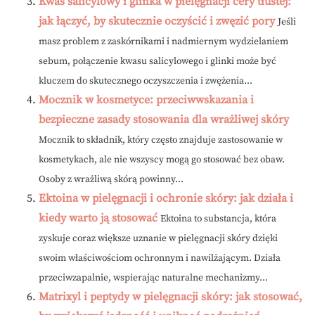
Kwas salicylowy i glinka w pielęgnacji cery tłustej:
jak łączyć, by skutecznie oczyścić i zwęzić pory
Jeśli
masz problem z zaskórnikami i nadmiernym wydzielaniem
sebum, połączenie kwasu salicylowego i glinki może być
kluczem do skutecznego oczyszczenia i zwężenia...
Mocznik w kosmetyce: przeciwwskazania i
bezpieczne zasady stosowania dla wrażliwej skóry
Mocznik to składnik, który często znajduje zastosowanie w
kosmetykach, ale nie wszyscy mogą go stosować bez obaw.
Osoby z wrażliwą skórą powinny...
Ektoina w pielęgnacji i ochronie skóry: jak działa i
kiedy warto ją stosować
Ektoina to substancja, która
zyskuje coraz większe uznanie w pielęgnacji skóry dzięki
swoim właściwościom ochronnym i nawilżającym. Działa
przeciwzapalnie, wspierając naturalne mechanizmy...
Matrixyl i peptydy w pielęgnacji skóry: jak stosować,